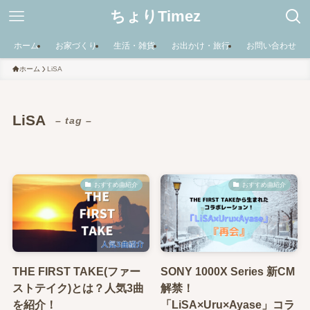
ちょりTimez
ホーム
お家づくり
生活・雑貨
お出かけ・旅行
お問い合わせ
ホーム
LiSA
LiSA
– tag –
おすすめ曲紹介
おすすめ曲紹介
THE FIRST TAKE(ファー
SONY 1000X Series 新CM
ストテイク)とは？人気3曲
解禁！
を紹介！
「LiSA×Uru×Ayase」コラ