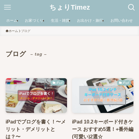
ちょりTimez
ホーム
お家づくり
生活・雑貨
お出かけ・旅行
お問い合わせ
ホーム
ブログ
ブログ
– tag –
iPad
iPad
iPadでブログを書く！〜メ
iPad 10.2キーボード付きケ
リット・デメリットと
ース おすすめ5選！+番外編
は？〜
(可愛い)2選☆