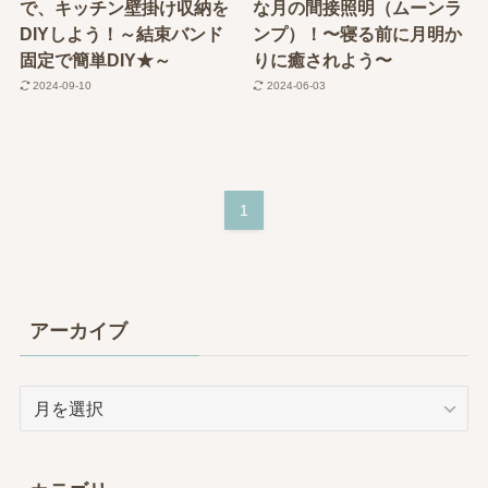
で、キッチン壁掛け収納を
な月の間接照明（ムーンラ
DIYしよう！～結束バンド
ンプ）！〜寝る前に月明か
固定で簡単DIY★～
りに癒されよう〜
2024-09-10
2024-06-03
1
アーカイブ
ア
ー
カ
イ