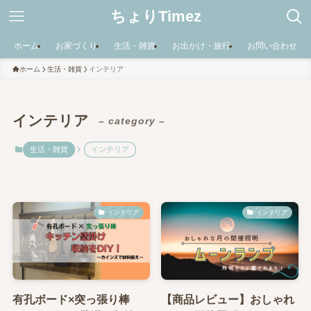
ちょりTimez
ホーム
お家づくり
生活・雑貨
お出かけ・旅行
お問い合わせ
ホーム
生活・雑貨
インテリア
インテリア
– category –
生活・雑貨
インテリア
インテリア
インテリア
有孔ボード×突っ張り棒
【商品レビュー】おしゃれ