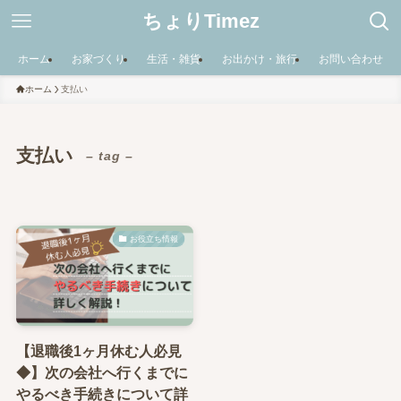
ちょりTimez
ホーム
お家づくり
生活・雑貨
お出かけ・旅行
お問い合わせ
ホーム
支払い
支払い
– tag –
お役立ち情報
【退職後1ヶ月休む人必見
◆】次の会社へ行くまでに
やるべき手続きについて詳